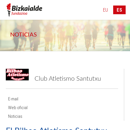
946 083 776
info@bizkaialde.eus
EU
ES
NOTICIAS
Club Atletismo Santutxu
E-mail
Web oficial
Noticias