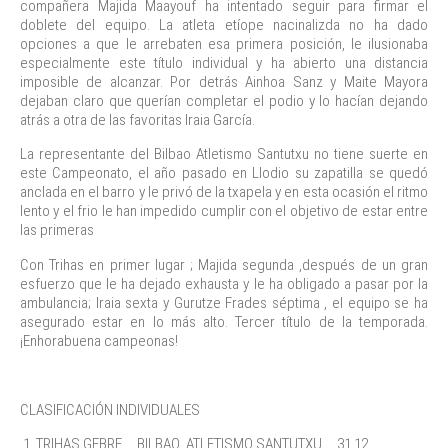
compañera Majida Maayouf ha intentado seguir para firmar el
doblete del equipo. La atleta etíope nacinalizda no ha dado
opciones a que le arrebaten esa primera posición, le ilusionaba
especialmente este título individual y ha abierto una distancia
imposible de alcanzar. Por detrás Ainhoa Sanz y Maite Mayora
dejaban claro que querían completar el podio y lo hacían dejando
atrás a otra de las favoritas Iraia García.
La representante del Bilbao Atletismo Santutxu no tiene suerte en
este Campeonato, el año pasado en Llodio su zapatilla se quedó
anclada en el barro y le privó de la txapela y en esta ocasión el ritmo
lento y el frio le han impedido cumplir con el objetivo de estar entre
las primeras
Con Trihas en primer lugar ; Majida segunda ,después de un gran
esfuerzo que le ha dejado exhausta y le ha obligado a pasar por la
ambulancia; Iraia sexta y Gurutze Frades séptima , el equipo se ha
asegurado estar en lo más alto. Tercer título de la temporada.
¡Enhorabuena campeonas!
CLASIFICACIÓN INDIVIDUALES
1. TRIHAS GEBRE . BILBAO ATLETISMO SANTUTXU 31.12